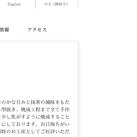
English
中文（簡体字）
情報
アクセス
葉
ほのかな甘みと抹茶の風味をもた
ら型抜き、焼成工程まで全て手作
を少し焦がすように焼成すること
うにしております。お日保ちがい
省時のお土産としてご好評いただ