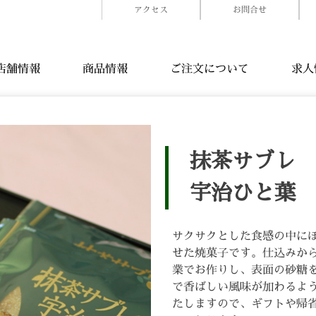
アクセス
お問合せ
店舗情報
商品情報
ご注文について
求人
抹茶サブレ
宇治ひと
サクサクとした食感の中に
せた焼菓子です。仕込みか
業でお作りし、表面の砂糖
で香ばしい風味が加わるよ
たしますので、ギフトや帰